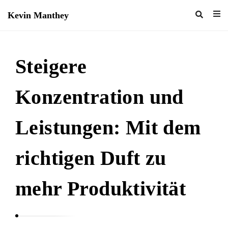
Kevin Manthey
K
e
v
Steigere
i
n
Konzentration und
M
a
Leistungen: Mit dem
n
t
richtigen Duft zu
h
e
mehr Produktivität
y