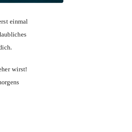
erst einmal
laubliches
dich.
eher wirst!
morgens