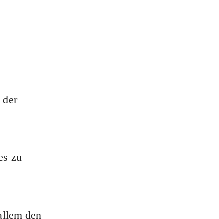
 der
es zu
 allem den