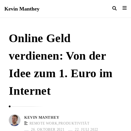
Kevin Manthey
K
e
v
Online Geld
i
n
verdienen: Von der
M
a
Idee zum 1. Euro im
n
t
Internet
h
e
y
KEVIN MANTHEY
REMOTE WORK
,
PRODUKTIVITÄT
26. OKTOBER 2021
22. JULI 2022