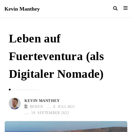
Kevin Manthey
K
e
v
Leben auf
i
n
Fuerteventura (als
M
a
Digitaler Nomade)
n
t
h
e
KEVIN MANTHEY
REISEN
6. JULI 2021
y
19. SEPTEMBER 2022